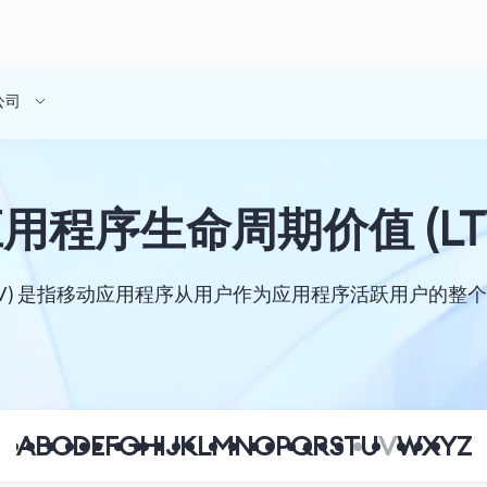
公司
用程序生命周期价值 (LT
TV) 是指移动应用程序从用户作为应用程序活跃用户的
A
B
C
D
E
F
G
H
I
J
K
L
M
N
O
P
Q
R
S
T
U
V
W
X
Y
Z