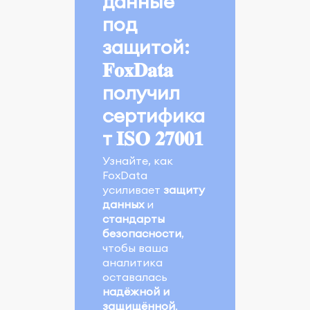
данные
под
защитой:
𝐅𝐨𝐱𝐃𝐚𝐭𝐚
получил
сертифика
т 𝐈𝐒𝐎 𝟐𝟕𝟎𝟎𝟏
Узнайте, как
FoxData
усиливает
защиту
данных
и
стандарты
безопасности
,
чтобы ваша
аналитика
оставалась
надёжной и
защищённой
.