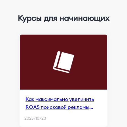
Эффективность маркетинга приложений
Курсы для начинающих
Инструменты Мониторинга и Анализа
Оптимизация для поисковых систем
Обзор Google SGE
Ползание и индексирование
Контент-маркетинг и опыт использования
страниц
Ранжирование и видимость в поиске
Как максимально увеличить
Мониторинг и Ремаркетинг
ROAS поисковой рекламы
Основы SEO (поисковая оптимизация)
Apple с помощью торгов по
2025/10/23
ключевым словам
Маркетинг контента