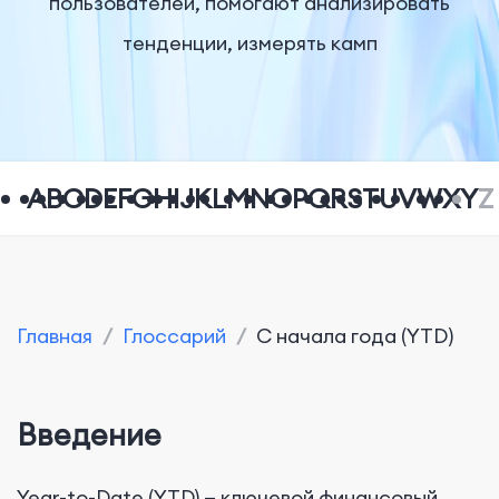
пользователей, помогают анализировать
тенденции, измерять камп
A
B
C
D
E
F
G
H
I
J
K
L
M
N
O
P
Q
R
S
T
U
V
W
X
Y
Z
Главная
/
Глоссарий
/
С начала года (YTD)
Введение
Year-to-Date (YTD) — ключевой финансовый