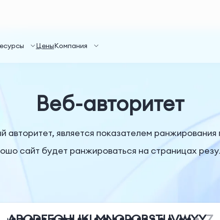
есурсы
Цены
Компания
Веб-авторитет
ый авторитет, является показателем ранжирования
шо сайт будет ранжироваться на страницах резул
A
B
C
D
E
F
G
H
I
J
K
L
M
N
O
P
Q
R
S
T
U
V
W
X
Y
Z