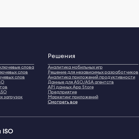
Решения
ключевые слова
Аналитика мобильных игр
лючевых слов
Решение для независимых разработчиков
ючевых слов
Аналитика приложений продуктивности
SO
Данные для ASO/ASA агентств
нтов
API данных App Store
ASO
Предприятие
х загрузок
Маркетинг приложений
Смотреть все
 ISO