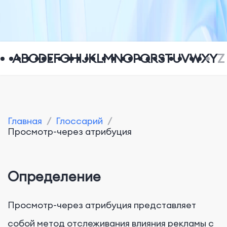
A
B
C
D
E
F
G
H
I
J
K
L
M
N
O
P
Q
R
S
T
U
V
W
X
Y
Z
Главная
/
Глоссарий
/
Просмотр-через атрибуция
Определение
Просмотр-через атрибуция представляет
собой метод отслеживания влияния рекламы с