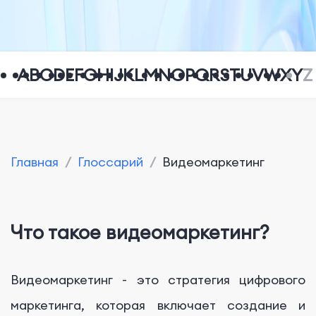
A
B
C
D
E
F
G
H
I
J
K
L
M
N
O
P
Q
R
S
T
U
V
W
X
Y
Z
Главная
/
Глоссарий
/
Видеомаркетинг
Что такое видеомаркетинг?
Видеомаркетинг - это стратегия цифрового
маркетинга, которая включает создание и