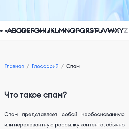
A
B
C
D
E
F
G
H
I
J
K
L
M
N
O
P
Q
R
S
T
U
V
W
X
Y
Z
Главная
/
Глоссарий
/
Спам
Что такое спам?
Спам представляет собой необоснованную
или нерелевантную рассылку контента, обычно