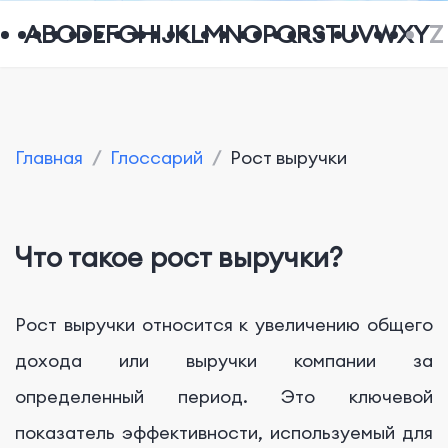
A
B
C
D
E
F
G
H
I
J
K
L
M
N
O
P
Q
R
S
T
U
V
W
X
Y
Z
Главная
/
Глоссарий
/
Рост выручки
Что такое рост выручки?
Рост выручки относится к увеличению общего
дохода или выручки компании за
определенный период. Это ключевой
показатель эффективности, используемый для