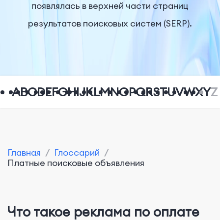
появлялась в верхней части страниц
результатов поисковых систем (SERP).
A
B
C
D
E
F
G
H
I
J
K
L
M
N
O
P
Q
R
S
T
U
V
W
X
Y
Z
Главная
/
Глоссарий
/
Платные поисковые объявления
Что такое реклама по оплате