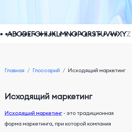
A
B
C
D
E
F
G
H
I
J
K
L
M
N
O
P
Q
R
S
T
U
V
W
X
Y
Z
Главная
/
Глоссарий
/
Исходящий маркетинг
Исходящий маркетинг
Исходящий маркетинг
- это традиционная
форма маркетинга, при которой компания