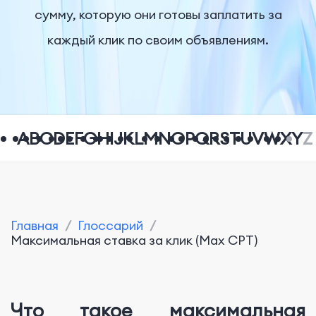
сумму, которую они готовы заплатить за
каждый клик по своим объявлениям.
A
B
C
D
E
F
G
H
I
J
K
L
M
N
O
P
Q
R
S
T
U
V
W
X
Y
Z
Главная
/
Глоссарий
/
Максимальная ставка за клик (Max CPT)
Что такое максимальная