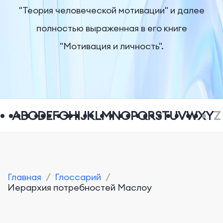
"Теория человеческой мотивации" и далее
полностью выраженная в его книге
"Мотивация и личность".
A
B
C
D
E
F
G
H
I
J
K
L
M
N
O
P
Q
R
S
T
U
V
W
X
Y
Z
Главная
/
Глоссарий
/
Иерархия потребностей Маслоу