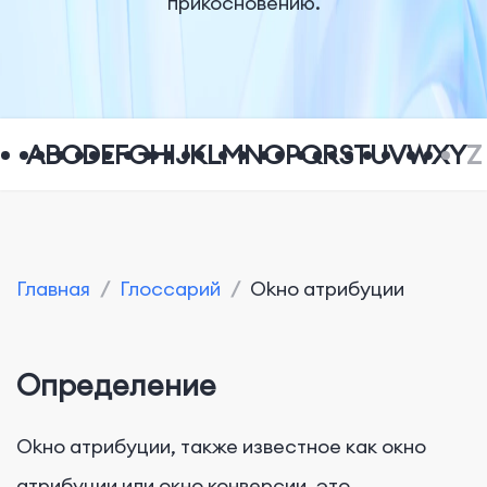
прикосновению.
A
B
C
D
E
F
G
H
I
J
K
L
M
N
O
P
Q
R
S
T
U
V
W
X
Y
Z
Главная
/
Глоссарий
/
Okно атрибуции
Определение
Okно атрибуции, также известное как окно
атрибуции или окно конверсии, это