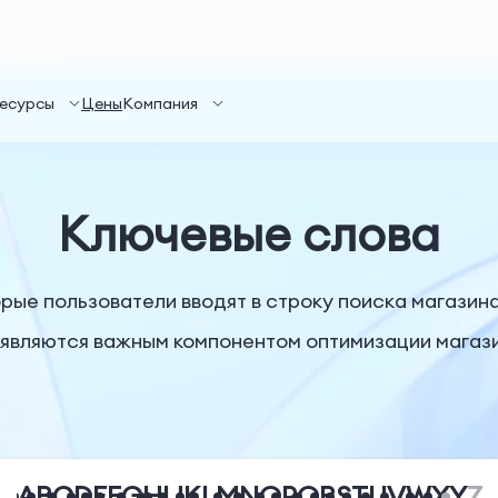
есурсы
Цены
Компания
Ключевые слова
орые пользователи вводят в строку поиска магази
 являются важным компонентом оптимизации магази
A
B
C
D
E
F
G
H
I
J
K
L
M
N
O
P
Q
R
S
T
U
V
W
X
Y
Z