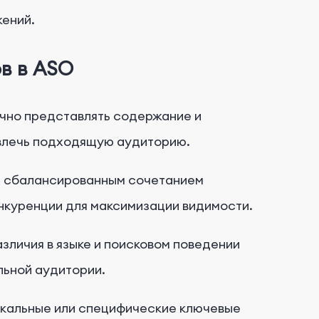
жений.
в в ASO
очно представлять содержание и
влечь подходящую аудиторию.
а сбалансированным сочетанием
нкуренции для максимизации видимости.
азличия в языке и поисковом поведении
льной аудитории.
икальные или специфические ключевые