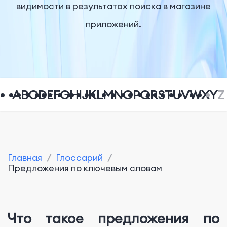
видимости в результатах поиска в магазине
приложений.
A
B
C
D
E
F
G
H
I
J
K
L
M
N
O
P
Q
R
S
T
U
V
W
X
Y
Z
Главная
/
Глоссарий
/
Предложения по ключевым словам
Что такое предложения по