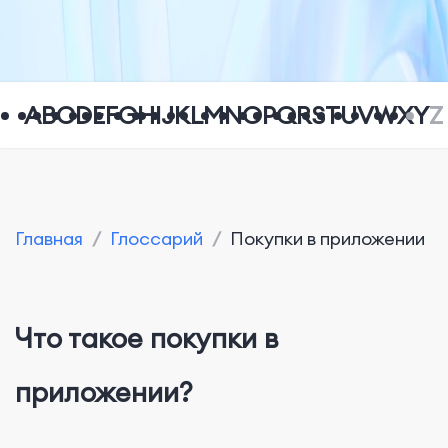
A
B
C
D
E
F
G
H
I
J
K
L
M
N
O
P
Q
R
S
T
U
V
W
X
Y
Z
Главная
/
Глоссарий
/
Покупки в приложении
Что такое покупки в
приложении?