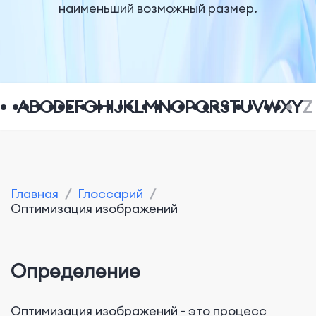
наименьший возможный размер.
A
B
C
D
E
F
G
H
I
J
K
L
M
N
O
P
Q
R
S
T
U
V
W
X
Y
Z
Главная
/
Глоссарий
/
Оптимизация изображений
Определение
Оптимизация изображений - это процесс