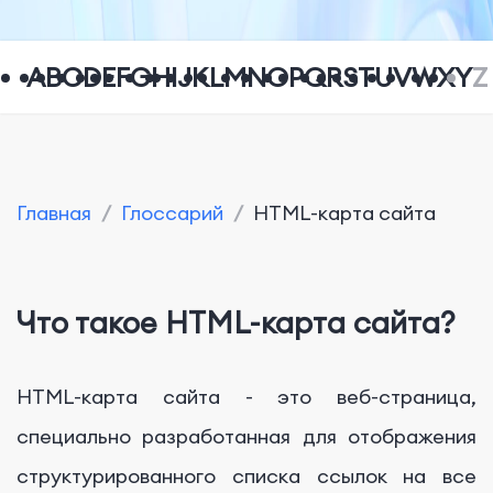
A
B
C
D
E
F
G
H
I
J
K
L
M
N
O
P
Q
R
S
T
U
V
W
X
Y
Z
Главная
/
Глоссарий
/
HTML-карта сайта
Что такое HTML-карта сайта?
HTML-карта сайта - это веб-страница,
специально разработанная для отображения
структурированного списка ссылок на все