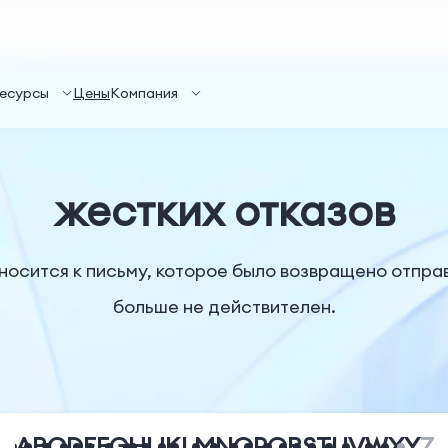
есурсы
Цены
Компания
жестких отказов
тносится к письму, которое было возвращено отпр
больше не действителен.
A
B
C
D
E
F
G
H
I
J
K
L
M
N
O
P
Q
R
S
T
U
V
W
X
Y
Z