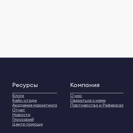
Ресурсы
Компания
Блоги
О нас
Кейс-стади
Связаться с нами
Академия маркетинга
Партнерство и Реферрал
Отчет
Новости
Глоссарий
Центр помощи