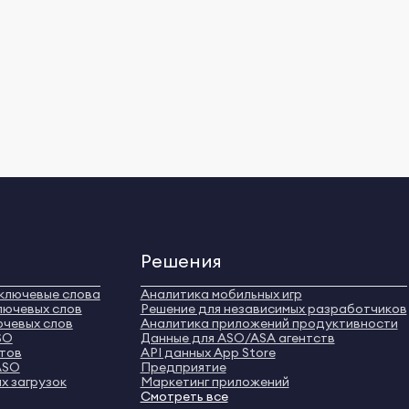
Решения
ключевые слова
Аналитика мобильных игр
лючевых слов
Решение для независимых разработчиков
ючевых слов
Аналитика приложений продуктивности
SO
Данные для ASO/ASA агентств
нтов
API данных App Store
ASO
Предприятие
х загрузок
Маркетинг приложений
Смотреть все