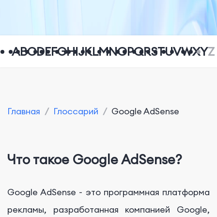
A
B
C
D
E
F
G
H
I
J
K
L
M
N
O
P
Q
R
S
T
U
V
W
X
Y
Z
Главная
/
Глоссарий
/
Google AdSense
Что такое Google AdSense?
Google AdSense - это программная платформа
рекламы, разработанная компанией Google,