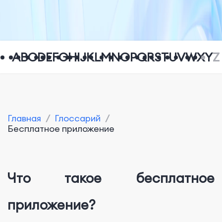
A
B
C
D
E
F
G
H
I
J
K
L
M
N
O
P
Q
R
S
T
U
V
W
X
Y
Z
Главная
/
Глоссарий
/
Бесплатное приложение
Что такое бесплатное
приложение?