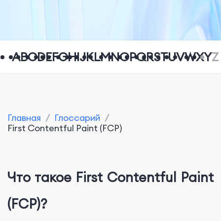
A
B
C
D
E
F
G
H
I
J
K
L
M
N
O
P
Q
R
S
T
U
V
W
X
Y
Z
Главная
/
Глоссарий
/
First Contentful Paint (FCP)
Что такое First Contentful Paint
(FCP)?