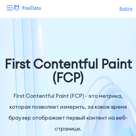
Войти
Платформа
Продукты
Решения
First Contentful Paint
Ресурсы
(FCP)
Цены
First Contentful Paint (FCP) - это метрика,
Компания
которая позволяет измерить, за какое время
браузер отображает первый контент на веб-
странице.