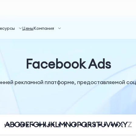
есурсы
Цены
Компания
Facebook Ads
онней рекламной платформе, предоставляемой со
A
B
C
D
E
F
G
H
I
J
K
L
M
N
O
P
Q
R
S
T
U
V
W
X
Y
Z