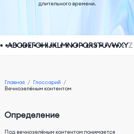
длительного времени.
A
B
C
D
E
F
G
H
I
J
K
L
M
N
O
P
Q
R
S
T
U
V
W
X
Y
Z
Главная
/
Глоссарий
/
Bечнозелёным контентом
Определение
Под вечнозелёным контентом понимается