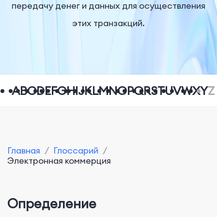
передачу денег и данных для осуществления
этих транзакций.
A
B
C
D
E
F
G
H
I
J
K
L
M
N
O
P
Q
R
S
T
U
V
W
X
Y
Z
Главная
/
Глоссарий
/
Электронная коммерция
Определение