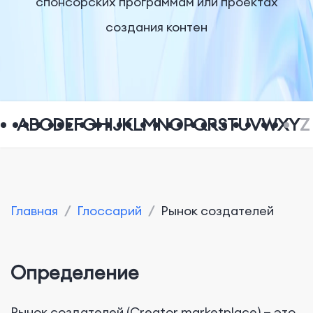
спонсорских программам или проектах
создания контен
A
B
C
D
E
F
G
H
I
J
K
L
M
N
O
P
Q
R
S
T
U
V
W
X
Y
Z
Главная
/
Глоссарий
/
Рынок создателей
Определение
Рынок создателей (Creator marketplace) — это