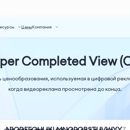
есурсы
Цены
Компания
 per Completed View (
ь ценообразования, используемая в цифровой рекл
когда видеореклама просмотрена до конца.
A
B
C
D
E
F
G
H
I
J
K
L
M
N
O
P
Q
R
S
T
U
V
W
X
Y
Z