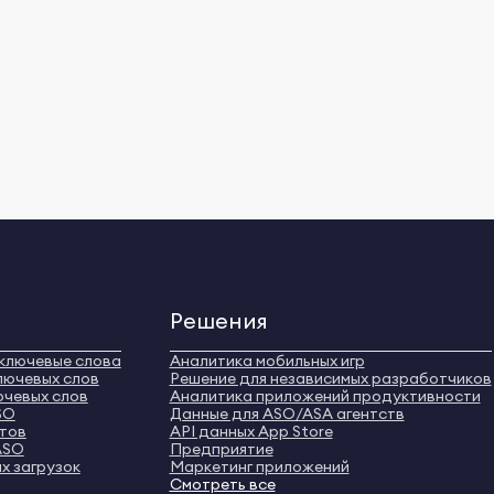
Решения
ключевые слова
Аналитика мобильных игр
лючевых слов
Решение для независимых разработчиков
ючевых слов
Аналитика приложений продуктивности
SO
Данные для ASO/ASA агентств
нтов
API данных App Store
ASO
Предприятие
х загрузок
Маркетинг приложений
Смотреть все