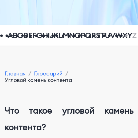
A
B
C
D
E
F
G
H
I
J
K
L
M
N
O
P
Q
R
S
T
U
V
W
X
Y
Z
Главная
/
Глоссарий
/
Угловой камень контента
Что такое угловой камень
контента?