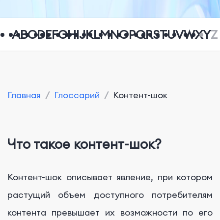
A
B
C
D
E
F
G
H
I
J
K
L
M
N
O
P
Q
R
S
T
U
V
W
X
Y
Z
Главная
/
Глоссарий
/
Контент-шок
Что такое контент-шок?
Контент-шок описывает явление, при котором
растущий объем доступного потребителям
контента превышает их возможности по его