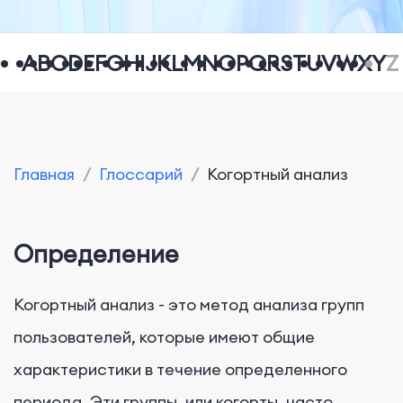
A
B
C
D
E
F
G
H
I
J
K
L
M
N
O
P
Q
R
S
T
U
V
W
X
Y
Z
Главная
/
Глоссарий
/
Когортный анализ
Определение
Когортный анализ - это метод анализа групп
пользователей, которые имеют общие
характеристики в течение определенного
периода. Эти группы, или когорты, часто