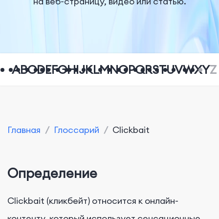
на веб-страницу, видео или статью.
A
B
C
D
E
F
G
H
I
J
K
L
M
N
O
P
Q
R
S
T
U
V
W
X
Y
Z
Главная
/
Глоссарий
/
Clickbait
Определение
Clickbait (кликбейт) относится к онлайн-
контенту, который использует сенсационные