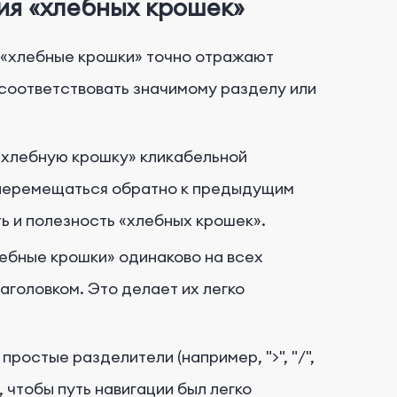
ия «хлебных крошек»
о «хлебные крошки» точно отражают
соответствовать значимому разделу или
«хлебную крошку» кликабельной
о перемещаться обратно к предыдущим
ь и полезность «хлебных крошек».
ебные крошки» одинаково на всех
аголовком. Это делает их легко
 простые разделители (например, ">", "/",
 чтобы путь навигации был легко