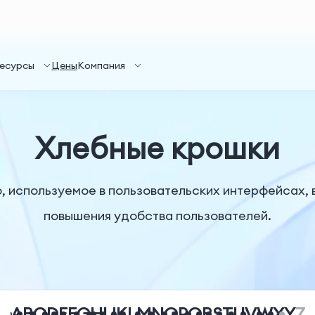
есурсы
Цены
Компания
Хлебные крошки
 используемое в пользовательских интерфейсах, в
повышения удобства пользователей.
A
B
C
D
E
F
G
H
I
J
K
L
M
N
O
P
Q
R
S
T
U
V
W
X
Y
Z