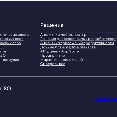
Решения
ключевые слова
Аналитика мобильных игр
лючевых слов
Решение для независимых разработчиков
ючевых слов
Аналитика приложений продуктивности
SO
Данные для ASO/ASA агентств
нтов
API данных App Store
ASO
Предприятие
х загрузок
Маркетинг приложений
Смотреть все
 ISO
Условия пр