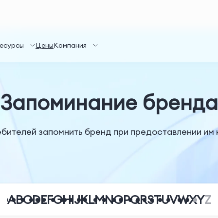
есурсы
Цены
Компания
Запоминание бренда
бителей запомнить бренд при предоставлении им к
A
B
C
D
E
F
G
H
I
J
K
L
M
N
O
P
Q
R
S
T
U
V
W
X
Y
Z