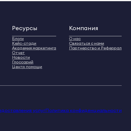
Ресурсы
Компания
Блоги
О нас
Кейс-стади
Связаться с нами
Академия маркетинга
Партнерство и Реферрал
Отчет
Новости
Глоссарий
Центр помощи
едоставления услуг
Политика конфиденциальности