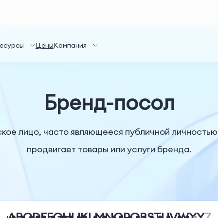
есурсы
Цены
Компания
Бренд-посол
ское лицо, часто являющееся публичной личностью
продвигает товары или услуги бренда.
A
B
C
D
E
F
G
H
I
J
K
L
M
N
O
P
Q
R
S
T
U
V
W
X
Y
Z