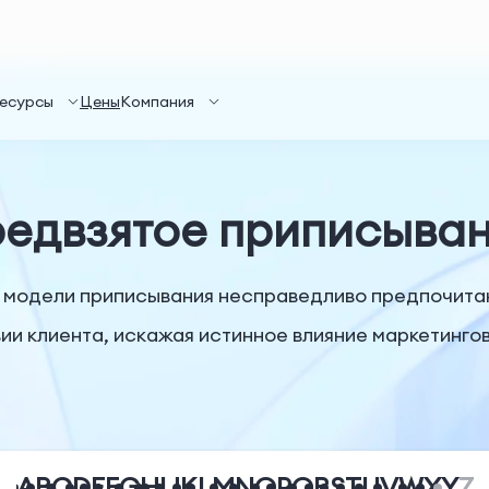
есурсы
Цены
Компания
едвзятое приписыва
 модели приписывания несправедливо предпочитаю
ии клиента, искажая истинное влияние маркетингов
A
B
C
D
E
F
G
H
I
J
K
L
M
N
O
P
Q
R
S
T
U
V
W
X
Y
Z