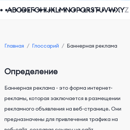
A
B
C
D
E
F
G
H
I
J
K
L
M
N
O
P
Q
R
S
T
U
V
W
X
Y
Z
Главная
/
Глоссарий
/
Баннерная реклама
Определение
Баннерная реклама - это форма интернет-
рекламы, которая заключается в размещении
рекламного объявления на веб-странице. Они
предназначены для привлечения трафика на
веб-сайт, создавая ссылку на сайт