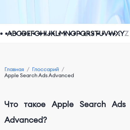
A
B
C
D
E
F
G
H
I
J
K
L
M
N
O
P
Q
R
S
T
U
V
W
X
Y
Z
Главная
/
Глоссарий
/
Apple Search Ads Advanced
Что такое Apple Search Ads
Advanced?