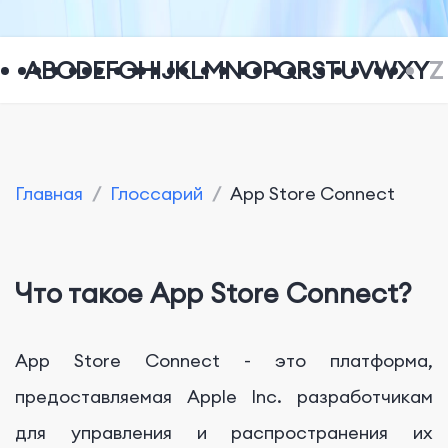
A
B
C
D
E
F
G
H
I
J
K
L
M
N
O
P
Q
R
S
T
U
V
W
X
Y
Z
Главная
/
Глоссарий
/
App Store Connect
Что такое App Store Connect?
App Store Connect - это платформа,
предоставляемая Apple Inc. разработчикам
для управления и распространения их