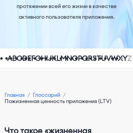
протяжении всей его жизни в качестве
активного пользователя приложения.
A
B
C
D
E
F
G
H
I
J
K
L
M
N
O
P
Q
R
S
T
U
V
W
X
Y
Z
Главная
/
Глоссарий
/
Пожизненная ценность приложения (LTV)
Что такое «жизненная