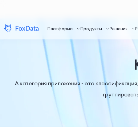
Платформа
Продукты
Решения
Р
А категория приложения - это классификация,
группироват