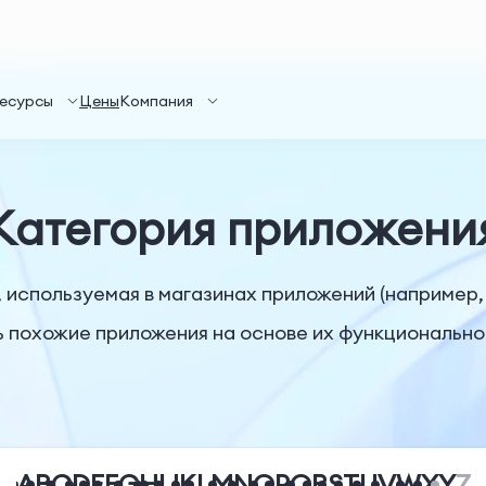
есурсы
Цены
Компания
Kатегория приложени
 используемая в магазинах приложений (например, G
ь похожие приложения на основе их функциональнос
A
B
C
D
E
F
G
H
I
J
K
L
M
N
O
P
Q
R
S
T
U
V
W
X
Y
Z