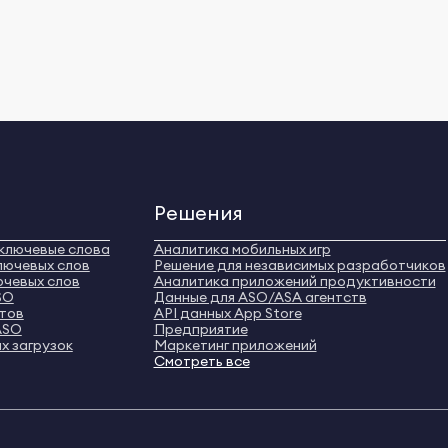
Решения
ключевые слова
Аналитика мобильных игр
лючевых слов
Решение для независимых разработчиков
ючевых слов
Аналитика приложений продуктивности
SO
Данные для ASO/ASA агентств
нтов
API данных App Store
ASO
Предприятие
х загрузок
Маркетинг приложений
Смотреть все