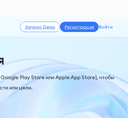
Запрос Демо
Регистрация
Войти
я
oogle Play Store или Apple App Store), чтобы
ти или цели.