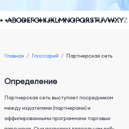
A
B
C
D
E
F
G
H
I
J
K
L
M
N
O
P
Q
R
S
T
U
V
W
X
Y
Z
Главная
/
Глоссарий
/
Партнерская сеть
Определение
Партнерская сеть выступает посредником
между издателями (партнерами) и
аффилированными программами торговых
партнеров. Она позволяет владельцам веб-