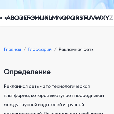
A
B
C
D
E
F
G
H
I
J
K
L
M
N
O
P
Q
R
S
T
U
V
W
X
Y
Z
Главная
/
Глоссарий
/
Рекламная сеть
Определение
Рекламная сеть - это технологическая
платформа, которая выступает посредником
между группой издателей и группой
рекламодателей. Рекламные сети собирают