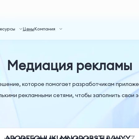
есурсы
Цены
Компания
Медиация рекламы
ешение, которое помогает разработчикам приложен
лькими рекламными сетями, чтобы заполнить свои 
A
B
C
D
E
F
G
H
I
J
K
L
M
N
O
P
Q
R
S
T
U
V
W
X
Y
Z