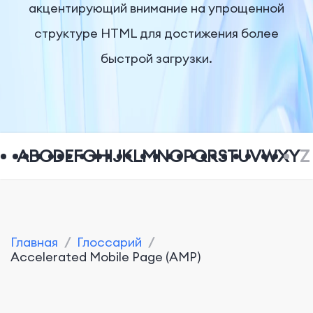
акцентирующий внимание на упрощенной
структуре HTML для достижения более
быстрой загрузки.
A
B
C
D
E
F
G
H
I
J
K
L
M
N
O
P
Q
R
S
T
U
V
W
X
Y
Z
Главная
/
Глоссарий
/
Accelerated Mobile Page (AMP)