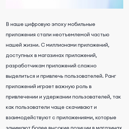
В наше цифровую эпоху мобильные
приложения стали неотъемлемой частью
нашей жизни. С миллионами приложений,
доступных в магазинах приложений,
разработчикам приложений сложно
выделиться и привлечь пользователей. Ранг
приложений играет важную роль в
привлечении и удержании пользователей, так
как пользователи чаще скачивают и
взаимодействуют с приложениями, которые
занимают более высокие позиции в магазинах