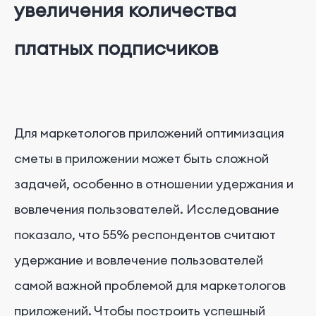
увеличения количества
платных подписчиков
Для маркетологов приложений оптимизация
сметы в приложении может быть сложной
задачей, особенно в отношении удержания и
вовлечения пользователей. Исследование
показало, что 55% респондентов считают
удержание и вовлечение пользователей
самой важной проблемой для маркетологов
приложений. Чтобы построить успешный