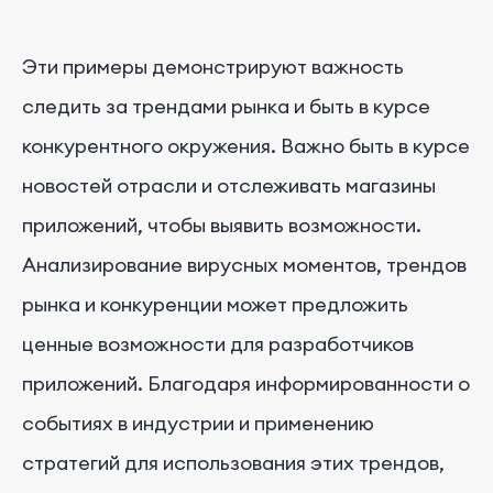
Эти примеры демонстрируют важность
следить за трендами рынка и быть в курсе
конкурентного окружения. Важно быть в курсе
новостей отрасли и отслеживать магазины
приложений, чтобы выявить возможности.
Анализирование вирусных моментов, трендов
рынка и конкуренции может предложить
ценные возможности для разработчиков
приложений. Благодаря информированности о
событиях в индустрии и применению
стратегий для использования этих трендов,