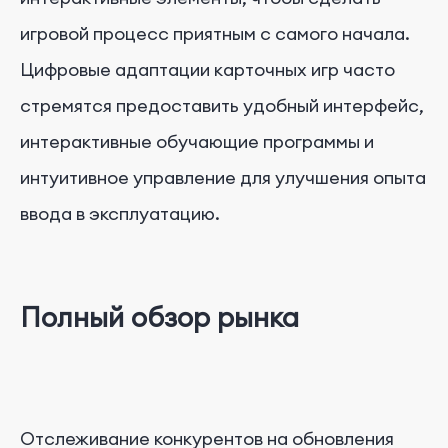
игровой процесс приятным с самого начала.
Цифровые адаптации карточных игр часто
стремятся предоставить удобный интерфейс,
интерактивные обучающие программы и
интуитивное управление для улучшения опыта
ввода в эксплуатацию.
Полный обзор рынка
Отслеживание конкурентов на обновления