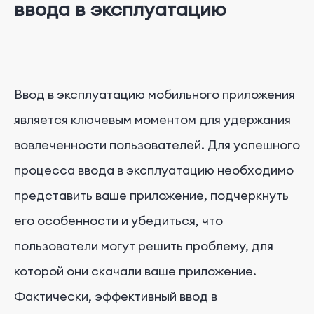
ввода в эксплуатацию
Ввод в эксплуатацию мобильного приложения
является ключевым моментом для удержания
вовлеченности пользователей. Для успешного
процесса ввода в эксплуатацию необходимо
представить ваше приложение, подчеркнуть
его особенности и убедиться, что
пользователи могут решить проблему, для
которой они скачали ваше приложение.
Фактически, эффективный ввод в