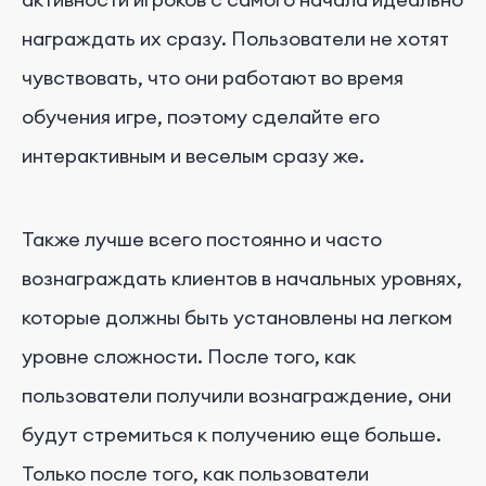
награждать их сразу. Пользователи не хотят
чувствовать, что они работают во время
обучения игре, поэтому сделайте его
интерактивным и веселым сразу же.
Также лучше всего постоянно и часто
вознаграждать клиентов в начальных уровнях,
которые должны быть установлены на легком
уровне сложности. После того, как
пользователи получили вознаграждение, они
будут стремиться к получению еще больше.
Только после того, как пользователи