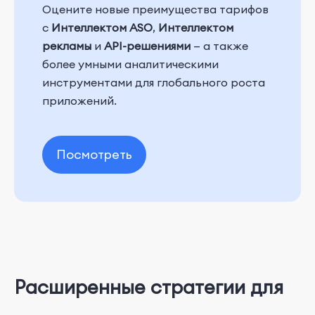
Оцените новые преимущества тарифов
с
Интеллектом ASO
,
Интеллектом
рекламы
и
API-решениями
— а также
более умными аналитическими
инструментами для глобального роста
приложений.
Посмотреть
Расширенные стратегии для