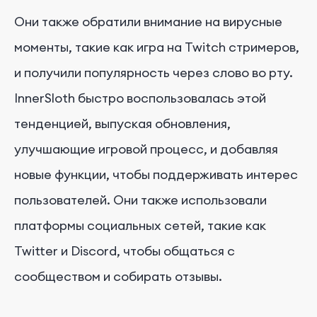
Они также обратили внимание на вирусные
моменты, такие как игра на Twitch стримеров,
и получили популярность через слово во рту.
InnerSloth быстро воспользовалась этой
тенденцией, выпуская обновления,
улучшающие игровой процесс, и добавляя
новые функции, чтобы поддерживать интерес
пользователей. Они также использовали
платформы социальных сетей, такие как
Twitter и Discord, чтобы общаться с
сообществом и собирать отзывы.