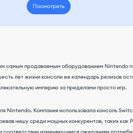
Посмотреть
орым самым продаваемым оборудованием Nintendo п
шесть лет жизни консоли ее календарь релизов ост
влекательную империю за пределами просто игр.
я Nintendo. Компания использовала консоль Switch
оевав нишу среди мощных конкурентов, таких как P
 и соответствии изменяющимся ожиданиям потреби