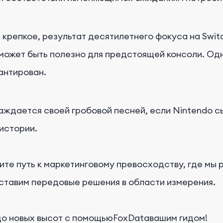
 крепкое, результат десятилетнего фокуса на Swi
о может быть полезно для предстоящей консоли. О
рантирован.
лаждается своей гробовой песней, если Nintendo с
истории.
ните путь к маркетинговому превосходству, где мы
ставим передовые решения в области измерения.
до новых высот с помощьюFoxDataвашим гидом!