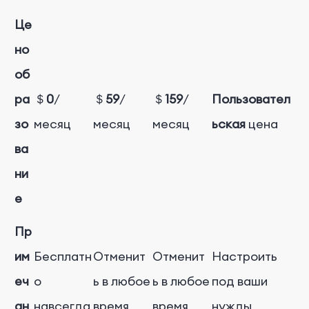
Це
но
об
ра
＄
0
/
＄
59
/
＄
159
/
Пользовател
зо
месяц
месяц
месяц
ьская
цена
ва
ни
е
Пр
им
Бесплатн
Отменит
Отменит
Настроить
еч
о
ь в любое
ь в любое
под ваши
ан
навсегда
время
время
нужды