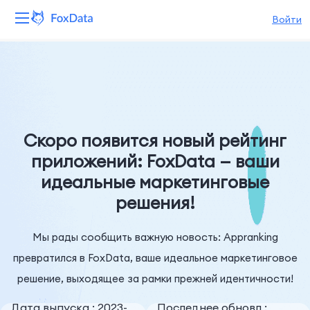
Войти
Платформа
Продукты
Решения
Скоро появится новый рейтинг
приложений: FoxData — ваши
Ресурсы
идеальные маркетинговые
решения!
Цены
Компания
Мы рады сообщить важную новость: Appranking
превратился в FoxData, ваше идеальное маркетинговое
решение, выходящее за рамки прежней идентичности!
Дата выпуска : 2023-
Последнее обновл :