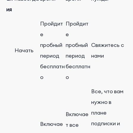
ия
Пройдит
Пройдит
е
е
пробный
пробный
Свяжитесь с
Начать
период
период
нами
бесплатн
бесплатн
о
о
Все, что вам
нужно в
плане
Включае
подписки и
Включае
т все