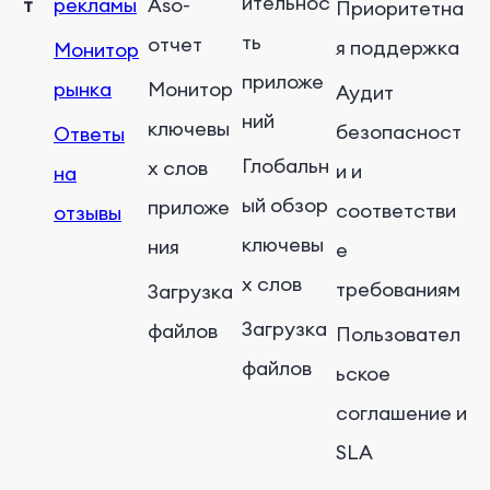
ительнос
т
рекламы
Aso-
Приоритетна
ть
отчет
я поддержка
Монитор
приложе
рынка
Монитор
Аудит
ний
ключевы
безопасност
Ответы
Глобальн
х слов
и и
на
ый обзор
приложе
соответстви
отзывы
ключевы
ния
е
х слов
требованиям
Загрузка
Загрузка
файлов
Пользовател
файлов
ьское
соглашение и
SLA