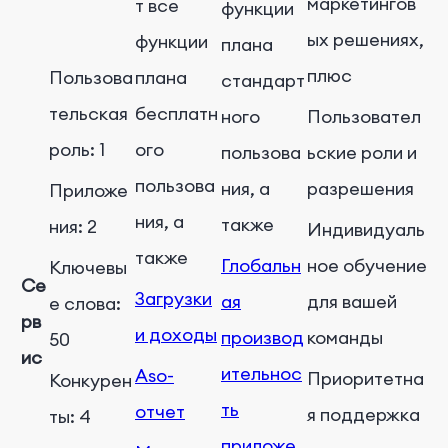
маркетингов
т все
функции
ых решениях,
функции
плана
плюс
Пользова
плана
стандарт
тельская
бесплатн
ного
Пользовател
роль: 1
ого
пользова
ьские роли и
пользова
ния, а
разрешения
Приложе
ния, а
также
ния: 2
Индивидуаль
также
Глобальн
ное обучение
Ключевы
Се
Загрузки
ая
для вашей
е слова:
рв
и доходы
производ
команды
50
ис
ительнос
Aso-
Приоритетна
Конкурен
ть
отчет
я поддержка
ты: 4
приложе