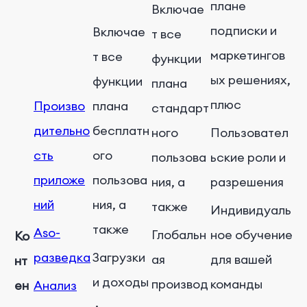
плане
Включае
подписки и
Включае
т все
маркетингов
т все
функции
ых решениях,
функции
плана
плюс
Произво
плана
стандарт
дительно
бесплатн
ного
Пользовател
сть
ого
пользова
ьские роли и
приложе
пользова
ния, а
разрешения
ний
ния, а
также
Индивидуаль
также
Aso-
Глобальн
ное обучение
Ко
разведка
Загрузки
ая
для вашей
нт
и доходы
производ
команды
ен
Анализ