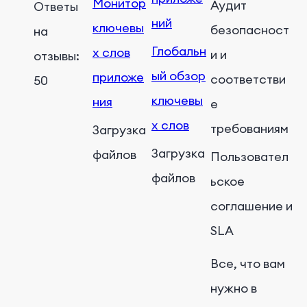
Монитор
Аудит
Ответы
ний
ключевы
безопасност
на
Глобальн
х слов
и и
отзывы:
ый обзор
приложе
соответстви
50
ключевы
ния
е
х слов
требованиям
Загрузка
Загрузка
файлов
Пользовател
файлов
ьское
соглашение и
SLA
Все, что вам
нужно в