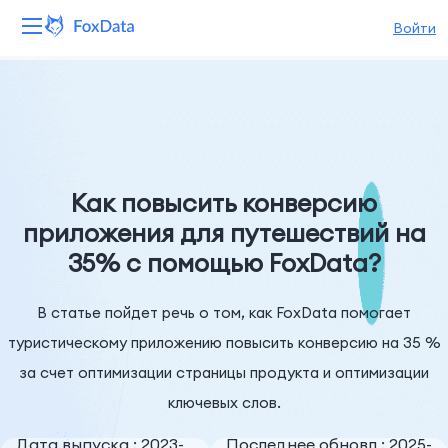
Войти
Платформа
Продукты
Решения
Как повысить конверсию
приложения для путешествий на
Ресурсы
35% с помощью FoxData?
Цены
В статье пойдет речь о том, как FoxData помогает
Компания
туристическому приложению повысить конверсию на 35 %
за счет оптимизации страницы продукта и оптимизации
ключевых слов.
Дата выпуска : 2023-
Последнее обновл : 2025-