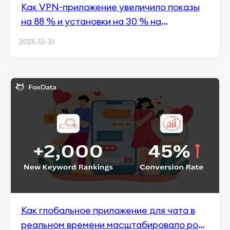
Как VPN-приложение увеличило показы
на 88 % и установки на 30 % на
высококонкурентном рынке
2025-12-31
Как глобальное приложение для чата в
реальном времени масштабировало рост