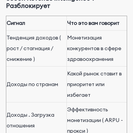
Разблокирует
Сигнал
Что
это вам говорит
Тенденция
доходов
(
Монетизация
рост
/
стагнация
/
конкурентов
в
сфере
снижение
)
здравоохранения
Какой
рынок
ставит
в
Доходы
по
странам
приоритет
или
избегает
Эффективность
Доходы
.
Загрузка
монетизации
(
ARPU
-
отношения
прокси
)