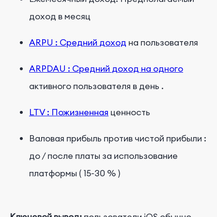
доход в месяц
ARPU
:
Средний
доход
на
пользователя
ARPDAU
:
Средний
доход
на
одного
активного
пользователя
в
день
.
LTV
:
Пожизненная
ценность
Валовая
прибыль
против
чистой
прибыли
:
до
/
после
платы
за
использование
платформы
(
15-30
%
)
Ключевой вывод:
пользователи iOS обычно