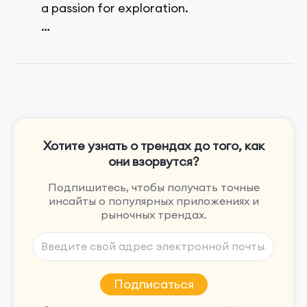
a passion for exploration.
She enjoys exploring the world through
movies and mobile games, easpecially
the rpg games!
Хотите узнать о трендах до того, как
они взорвутся?
Подпишитесь, чтобы получать точные
инсайты о популярных приложениях и
рыночных трендах.
Подписаться