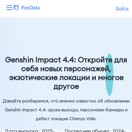
Войти
Платформа
Продукты
Решения
Genshin Impact 4.4: Откройте для
себя новых персонажей,
Ресурсы
экзотические локации и многое
другое
Цены
Компания
Давайте разберемся, что именно известно об обновлении
Genshin Impact 4.4: сроки выхода, персонажи-баннеры и
дебют локации Chenyu Vale.
Дата выпуска : 2023-
Последнее обновл : 2024-